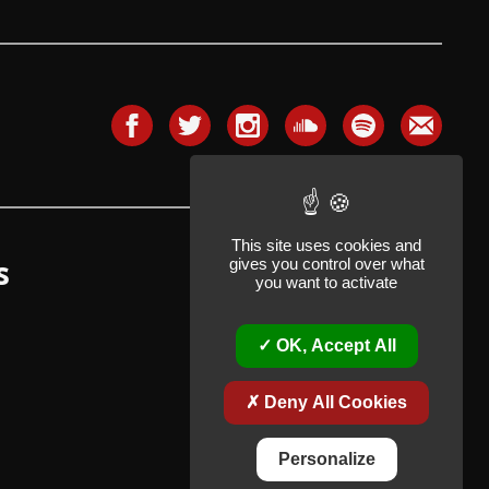
This site uses cookies and
s
gives you control over what
you want to activate
OK, Accept All
Deny All Cookies
Personalize