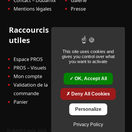
Contact – Dubamix
Galerie
Mentions légales
Presse
Raccourcis
utiles
This site uses cookies and
gives you control over what
Espace PROS
you want to activate
PROS – Visuels
Mon compte
OK, Accept All
Validation de la
commande
Deny All Cookies
Panier
Personalize
Privacy Policy
DUBAMIX août 2026
•
CMS-Open-source
•
Theme: