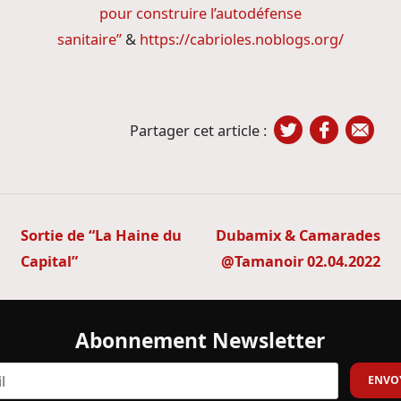
pour construire l’autodéfense
sanitaire”
&
https://cabrioles.noblogs.org/
Partager cet article :
Navigation
Sortie de “La Haine du
Dubamix & Camarades
de
Capital”
@Tamanoir 02.04.2022
l’article
Abonnement Newsletter