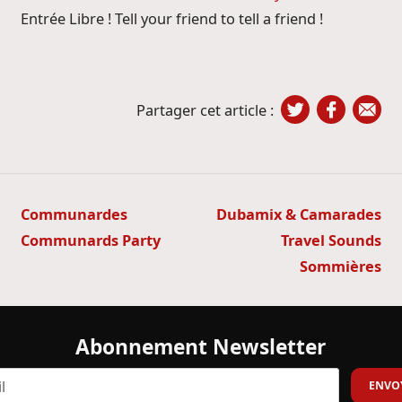
Entrée Libre ! Tell your friend to tell a friend !
Partager cet article :
Navigation
Communardes
Dubamix & Camarades
de
Communards Party
Travel Sounds
l’article
Sommières
Abonnement Newsletter