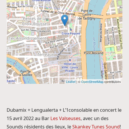
Leaflet
| ©
OpenStreetMap
contributors
Dubamix + Lengualerta + L’1consolable en concert le
15 avril 2022 au Bar
Les Valseuses
, avec un des
Sounds résidents des lieux, le
Skankey Tunes Sound
!