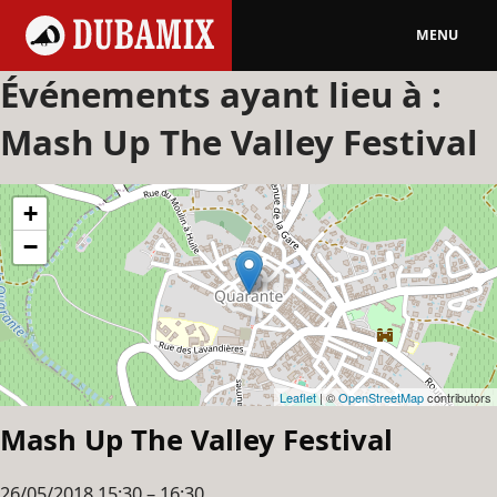
MENU
Événements ayant lieu à :
Mash Up The Valley Festival
+
−
Leaflet
| ©
OpenStreetMap
contributors
Mash Up The Valley Festival
26/05/2018 15:30
–
16:30