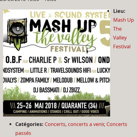
Lieu:
Mash Up
The
Valley
Festival
Catégories:
Concerts
,
concerts a venir
,
Concerts
passés