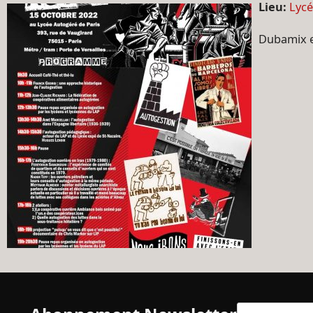
Lieu:
Lycé
Dubamix e