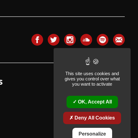
This site uses cookies and
s
gives you control over what
you want to activate
OK, Accept All
Deny All Cookies
Personalize