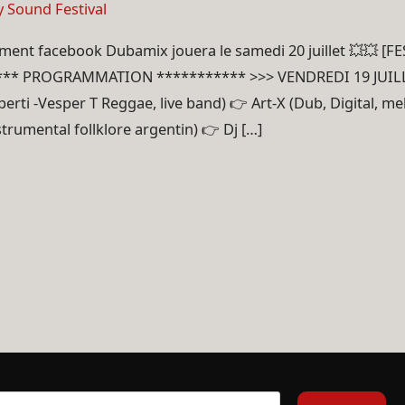
y Sound Festival
ment facebook Dubamix jouera le samedi 20 juillet 💥💥 [F
** PROGRAMMATION *********** >>> VENDREDI 19 JUILLE
perti -Vesper T Reggae, live band) 👉 Art-X (Dub, Digital,
nstrumental follklore argentin) 👉 Dj […]