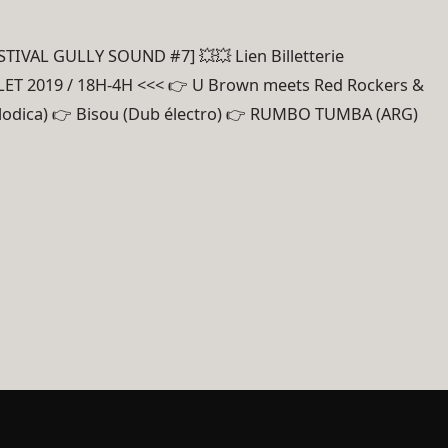
ESTIVAL GULLY SOUND #7] 💥💥 Lien Billetterie
T 2019 / 18H-4H <<< 👉 U Brown meets Red Rockers &
 melodica) 👉 Bisou (Dub électro) 👉 RUMBO TUMBA (ARG)