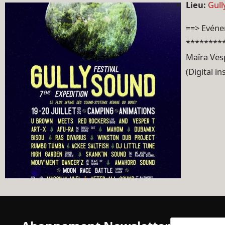
Lieu:
Gull
==> Evéne
*********
Maïra Ves
(Digital i