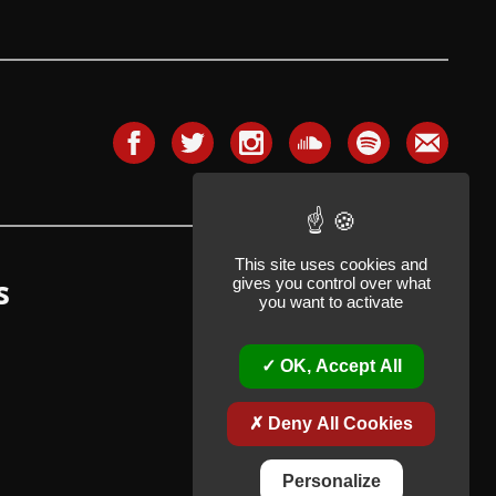
This site uses cookies and
s
gives you control over what
you want to activate
OK, Accept All
Deny All Cookies
Personalize