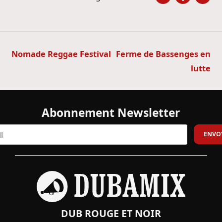
Navigation
Nomade Reggae Festival
Ferme de Bassenges en
de
lutte
l’article
Abonnement Newsletter
DUB ROUGE ET NOIR