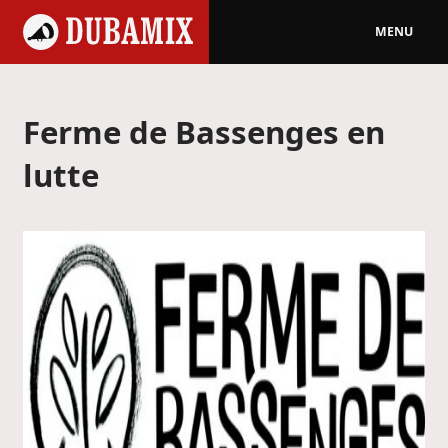
MENU
Ferme de Bassenges en
lutte