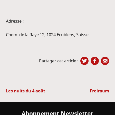
Adresse :
Chem. de la Raye 12, 1024 Ecublens, Suisse
Partager cet article :
Navigation
Les nuits du 4 août
Freiraum
de
l’article
Abonnement Newsletter