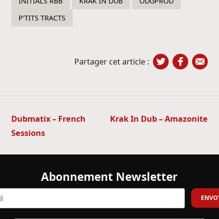
INITIALS RBB
KRAK IN DUB
ODGPROD
P'TITS TRACTS
Partager cet article :
Navigation
Dubmatix – French
Krak In Dub – Amazonite
de
Sessions
l’article
Abonnement Newsletter