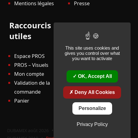
Mentions légales
Presse
Raccourcis
utiles
This site uses cookies and
gives you control over what
Espace PROS
you want to activate
PROS – Visuels
Mon compte
OK, Accept All
Validation de la
commande
Deny All Cookies
Panier
Personalize
Privacy Policy
DUBAMIX août 2026
•
CMS-Open-source
•
Theme: