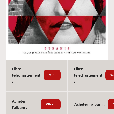
Libre
Libre
téléchargement
téléchargement
MP3
W
:
:
Acheter
Acheter l'album :
VINYL
l'album :