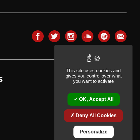
This site uses cookies and
s
gives you control over what
you want to activate
OK, Accept All
Deny All Cookies
Personalize