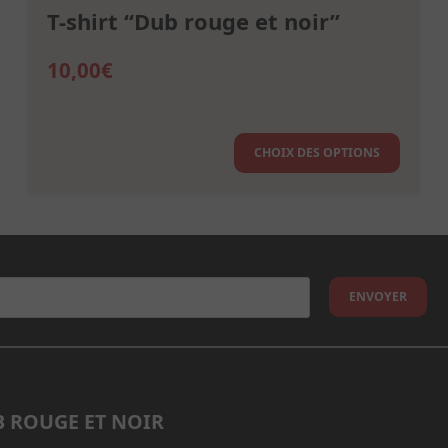
T-shirt “Dub rouge et noir”
10,00
€
Ce
CHOIX DES OPTIONS
produi
a
plusie
variat
Les
optio
peuve
être
choisi
 ROUGE ET NOIR
sur