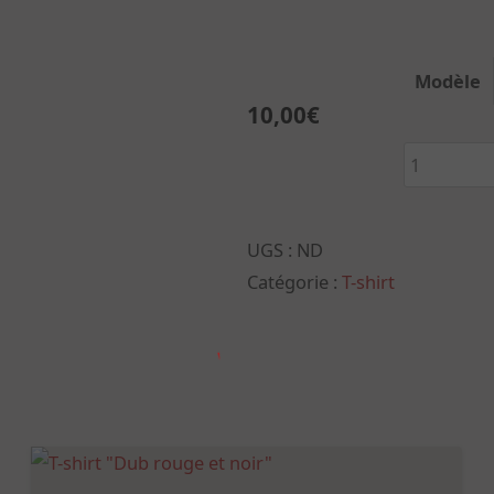
Modèle
10,00
€
quantité
de
T-
UGS :
ND
shirt
Catégorie :
T-shirt
Traits
Rouge
et
Noir