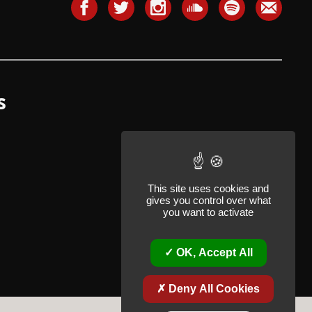
s
This site uses cookies and
gives you control over what
you want to activate
OK, Accept All
Deny All Cookies