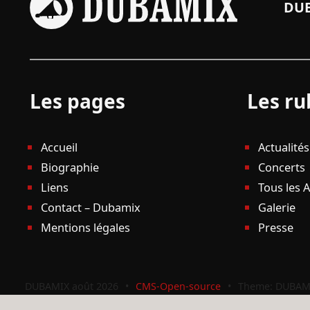
DUB
Les pages
Les ru
Accueil
Actualités
Biographie
Concerts
Liens
Tous les 
Contact – Dubamix
Galerie
Mentions légales
Presse
DUBAMIX août 2026
•
CMS-Open-source
•
Theme: DUBAM