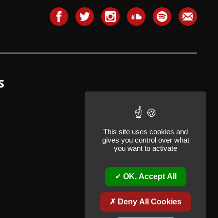
s
This site uses cookies and
gives you control over what
you want to activate
OK, Accept All
Deny All Cookies