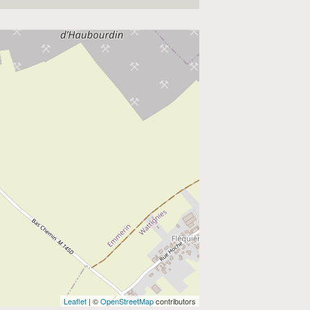
Leaflet
| ©
OpenStreetMap
contributors