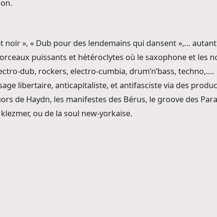
ion.
et noir », « Dub pour des lendemains qui dansent »,… autant
 morceaux puissants et hétéroclytes où le saxophone et le
lectro-dub, rockers, electro-cumbia, drum’n’bass, techno,….
e libertaire, anticapitaliste, et antifasciste via des produ
tuors de Haydn, les manifestes des Bérus, le groove des Par
 klezmer, ou de la soul new-yorkaise.