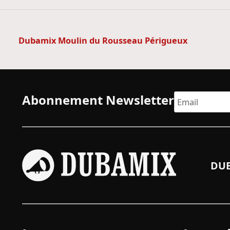
Navigation
de
Dubamix Moulin du Rousseau Périgueux
l’article
Abonnement Newsletter
DUB