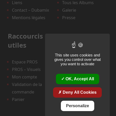
Liens
Tous les Albums
Contact – Dubamix
Galerie
Mentions légales
Presse
Raccourcis
utiles
This site uses cookies and
gives you control over what
Espace PROS
you want to activate
PROS – Visuels
Mon compte
OK, Accept All
Validation de la
commande
Deny All Cookies
Panier
Personalize