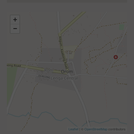
+
−
Leaflet
| ©
OpenStreetMap
contributors