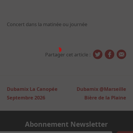
Concert dans la matinée ou journée
Partager cet article :
Navigation
Dubamix La Canopée
Dubamix @Marseille
de
Septembre 2026
Bière de la Plaine
l’article
Abonnement Newsletter