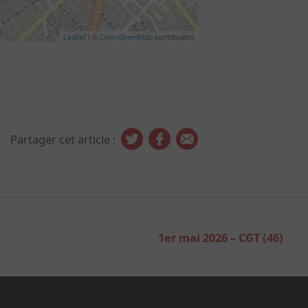
Leaflet
| ©
OpenStreetMap
contributors
Partager cet article :
1er mai 2026 – CGT (46)