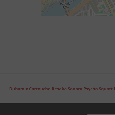
Navigation
de
Dubamix Cartouche Resaka Sonora Psycho Squatt 
l’article