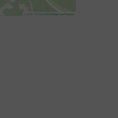
Leaflet
| ©
OpenStreetMap
contributors