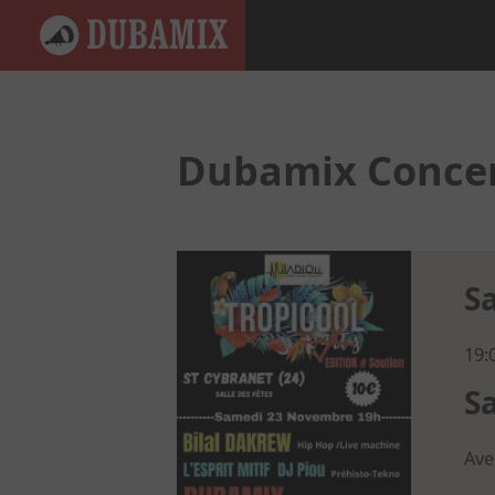
Dubamix Concert
S
19:
Sa
Ave