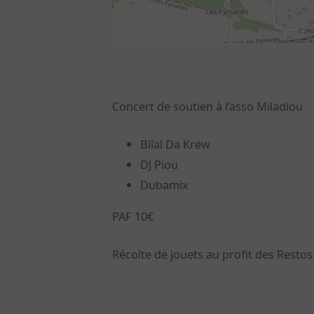
Concert de soutien à l’asso Miladiou
Bilal Da Krew
DJ Piou
Dubamix
PAF 10€
Récolte de jouets au profit des Resto