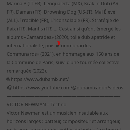
Marina P (IT-FR), Lengualerta (MX), Krak in Dub (AR-
FR), Daman (FR), Drowning Dog (US-IT), Mal Élevé
(ALL), Irracible (FR), L’1consolable (FR), Stratégie de
Paix (FR), Mantis (FR) … C’est ainsi qu’ont émergé les
albums «Camarades» (2020), toile dub apatride et
internationaliste, puis «Communardes
Communards» (2021), en hommage aux 150 ans de
la Commune de Paris, suivi d’une tournée collective
remarquée (2022).
🌐 https://www.dubamix.net/
🎧 https://www.youtube.com/@dubamixadub/videos
————————————————————————–
VICTOR NEWMAN – Techno
Victor Newman est un musicien insatiable aux
horizons larges : batteur, compositeur et arrangeur,
mais aussi amateur de synthé, de boîtes à rythme et