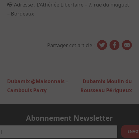
📭 Adresse : L’Athénée Libertaire – 7, rue du muguet
– Bordeaux
Partager cet article :
Navigation
Dubamix @Maisonnais –
Dubamix Moulin du
de
Cambouis Party
Rousseau Périgueux
l’article
Abonnement Newsletter