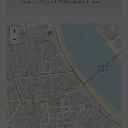
7 rue du Muguet 33
Bordeaux
-France
+
−