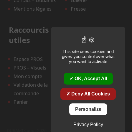
Contact – Dubamix
Galerie
Mentions légales
Presse
Raccourcis
utiles
This site uses cookies and
gives you control over what
Espace PROS
you want to activate
PROS – Visuels
Mon compte
OK, Accept All
Validation de la
commande
Deny All Cookies
Panier
Personalize
Privacy Policy
DUBAMIX août 2026
•
CMS-Open-source
•
Theme: