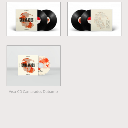
Visu-CD Camarades Dubamix