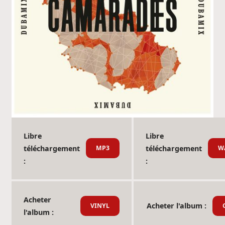
Libre
Libre
téléchargement
téléchargement
MP3
W
:
:
Acheter
Acheter l'album :
VINYL
l'album :