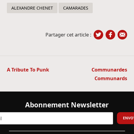
ALEXANDRE CHENET
CAMARADES
Partager cet article :
Navigation
A Tribute To Punk
Communardes
de
Communards
l’article
Abonnement Newsletter