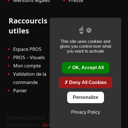
Mentions légales
Presse
Raccourcis
utiles
This site uses cookies and
gives you control over what
Espace PROS
you want to activate
PROS – Visuels
Mon compte
OK, Accept All
Validation de la
commande
Deny All Cookies
Panier
Personalize
Privacy Policy
DUBAMIX août 2026
•
CMS-Open-source
•
Theme:
DUBAMIX-2019
•
Bertrand Kaernel