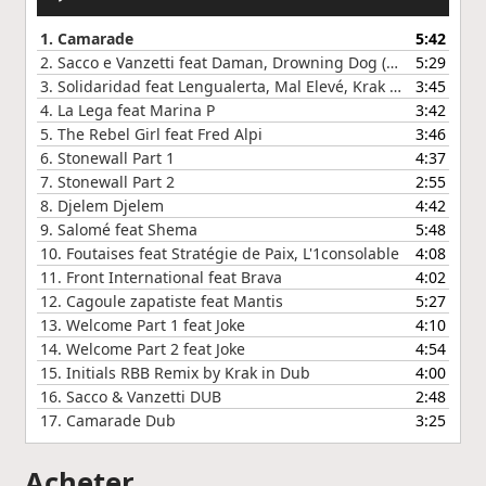
audio
1.
Camarade
5:42
2.
Sacco e Vanzetti feat Daman, Drowning Dog (DDM)
5:29
3.
Solidaridad feat Lengualerta, Mal Elevé, Krak in Dub
3:45
4.
La Lega feat Marina P
3:42
5.
The Rebel Girl feat Fred Alpi
3:46
6.
Stonewall Part 1
4:37
7.
Stonewall Part 2
2:55
8.
Djelem Djelem
4:42
9.
Salomé feat Shema
5:48
10.
Foutaises feat Stratégie de Paix, L'1consolable
4:08
11.
Front International feat Brava
4:02
12.
Cagoule zapatiste feat Mantis
5:27
13.
Welcome Part 1 feat Joke
4:10
14.
Welcome Part 2 feat Joke
4:54
15.
Initials RBB Remix by Krak in Dub
4:00
16.
Sacco & Vanzetti DUB
2:48
17.
Camarade Dub
3:25
Acheter